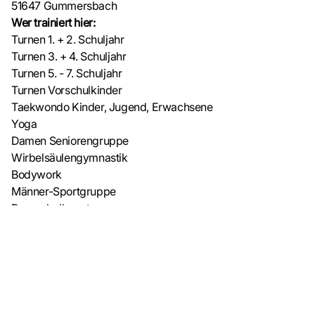
51647 Gummersbach
Wer trainiert hier:
Turnen 1. + 2. Schuljahr
Turnen 3. + 4. Schuljahr
Turnen 5. - 7. Schuljahr
Turnen Vorschulkinder
Taekwondo Kinder, Jugend, Erwachsene
Yoga
Damen Seniorengruppe
Wirbelsäulengymnastik
Bodywork
Männer-Sportgruppe
Damenballsport
Besonderheiten:
Die halle befindet sich auf dem Gelände der Grundschule
Becke.
Parkmöglichkeiten finden sich auf dem Gelände oder am
Straßenrand der Straße Am Sonnenberg.