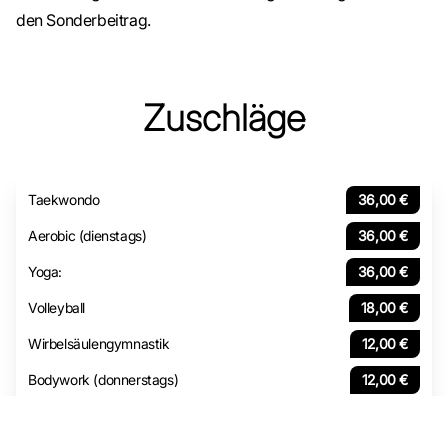
den Sonderbeitrag.
Zuschläge
Taekwondo
36,00 €
Aerobic (dienstags)
36,00 €
Yoga:
36,00 €
Volleyball
18,00 €
Wirbelsäulengymnastik
12,00 €
Bodywork (donnerstags)
12,00 €