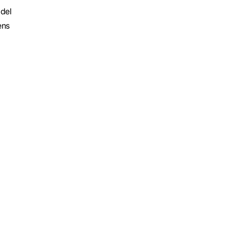
del
ens