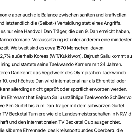
monie aber auch die Balance zwischen sanften und kraftvollen,
 letztendlich die (Selbst-) Verteidiung statt eines Angriffs.
 es nur eine Handvoll Dan Träger, die den 9. Dan erreicht haben,
 Männerdomäne. Voraussetzung ist unter anderem eine mindeste
gszeit. Weltweit sind es etwa 1570 Menschen, davon
22,7% außerhalb Koreas (WT/Kukkiwon). Bajrush Saliu kommt au
aining und startete seine Taekwando Karriere mit 24 Jahren.
iteren Dan kennt das Regelwerk des Olympischen Taekwondo
10. und höchste Dan wird international nur als Ehrentitel oder
kann allerdings nicht geprüft oder sportlich erworben werden.
n im Ehrenamt hat Bajrush Saliu unzählige Taekwondo Schüler v
eißen Gürtel bis zum Dan Träger mit dem schwarzen Gürtel
n TV Becketal Turniere wie die Landesmeisterschaften in NRW, d
haft und den internationalen TV Becketal Cup ausgerichtet.
ie silberne Ehrennadel des Kreissportbundes Oberberg, die