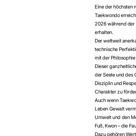
Eine der höchsten r
Taekwondo erreichb
2026 während der J
erhalten.
Der weltweit anerk
technische Perfekt
mit der Philosophi
Dieser ganzheitlic
der Seele und des G
Disziplin und Respe
Charakter zu förde
Auch wenn Taekwond
Leben Gewalt vermi
Umwelt und den Men
Fuß, Kwon – die Fau
Dazu gehören Werte 