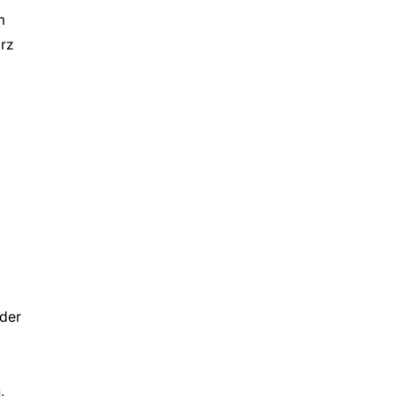
m
ärz
 der
,