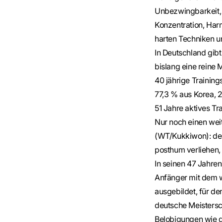
Unbezwingbarkeit,
Konzentration, Har
harten Techniken und
In Deutschland gibt
bislang eine reine
40 jährige Trainin
77,3 % aus Korea, 
51 Jahre aktives Tr
Nur noch einen we
(WT/Kukkiwon): der 
posthum verliehen, 
In seinen 47 Jahre
Anfänger mit dem w
ausgebildet, für de
deutsche Meistersc
Belobigungen wie d