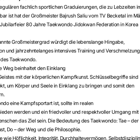
egulären fachlich sportlichen Graduierungen, die zu Lebzeiten i
ar ist hat der Großmeister Bajrush Saliu vom TV Becketal im M
ubilarfeier 80 Jahre Taekwondo Jidokwan Federation in Korea
annte Großmeistergrad würdigt die lebenslange Hingabe,
ion und jahrzehntelanges intensives Training und Verschmelzung
e des Taekwondo.
he Weg beinhaltet den Einklang
eistes mit der körperlichen Kampfkunst. Schlüsselbegriffe sind
kt, um Körper und Seele in Einklang zu bringen und somit den
rn.
o eine Kampfsportart ist, sollte im realen
eden werden und ein friedvoller und respektvoller Umgang mit
schen das Ziel sein. Die Bedeutung des Taekwondo: Tae – der
st, Do – der Weg und die Philosophie.
wie Höflichkeit, Integrität, Durchhaltevermögen, Selbstdisziplin