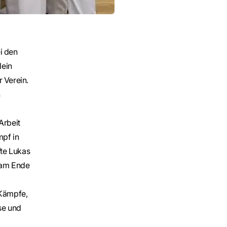
i den
lein
 Verein.
n
Arbeit
mpf in
fte Lukas
r am Ende
 Kämpfe,
se und