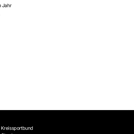
m Jahr
.
Kreissportbund