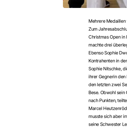
Mehrere Medaillen 
Zum Jahresabschlu
Christmas Open in 
machte drei überle
Ebenso Sophie Dwor
Kontrahenten in de
Sophie Nitschke, di
ihrer Gegnerin den 
den letzten zwei S
Bese. Obwohl sein G
nach Punkten, teilte
Marcel Heutzenröde
musste sich aber i
seine Schwester Leo