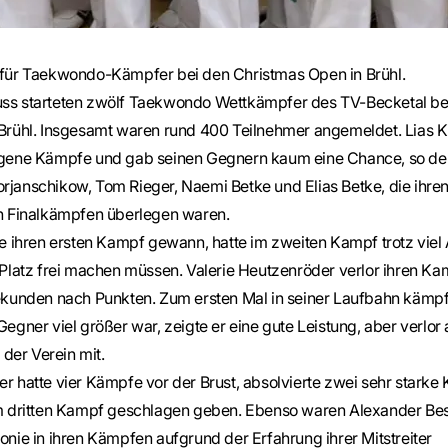
für Taekwondo-Kämpfer bei den Christmas Open in Brühl.
ss starteten zwölf Taekwondo Wettkämpfer des TV-Becketal be
Brühl. Insgesamt waren rund 400 Teilnehmer angemeldet. Lias K
gene Kämpfe und gab seinen Gegnern kaum eine Chance, so der
janschikow, Tom Rieger, Naemi Betke und Elias Betke, die ihre
n Finalkämpfen überlegen waren.
e ihren ersten Kampf gewann, hatte im zweiten Kampf trotz viel 
Platz frei machen müssen. Valerie Heutzenröder verlor ihren Ka
ekunden nach Punkten. Zum ersten Mal in seiner Laufbahn kämp
egner viel größer war, zeigte er eine gute Leistung, aber verlo
 der Verein mit.
r hatte vier Kämpfe vor der Brust, absolvierte zwei sehr starke
m dritten Kampf geschlagen geben. Ebenso waren Alexander Be
nie in ihren Kämpfen aufgrund der Erfahrung ihrer Mitstreiter