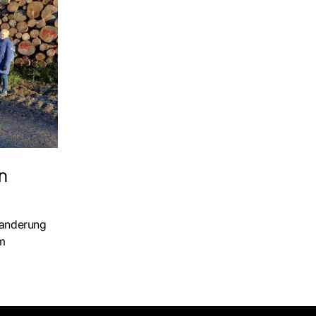
en
Wanderung
em