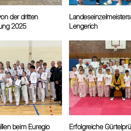
von der dritten
Landeseinzelmeistersc
ung 2025
Lengerich
llen beim Euregio
Erfolgreiche Gürtelpr