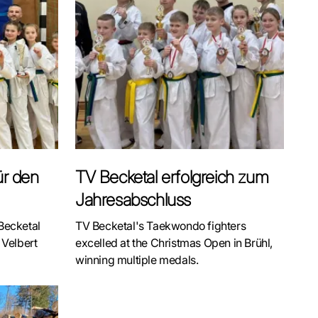
ür den
TV Becketal erfolgreich zum
Jahresabschluss
ecketal
TV Becketal's Taekwondo fighters
Velbert
excelled at the Christmas Open in Brühl,
winning multiple medals.